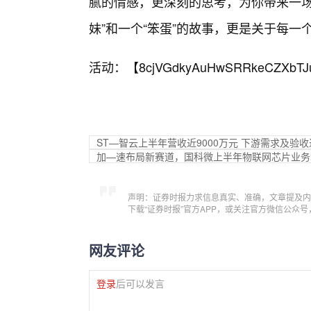
腻的情感，更深刻的思考，为你带来一场
妹”和一个“笨蛋”的故事，更是关于每
活动：【
8cjVGdkyAuHwSRRkeCZXbTJ
ST—智云上半年营收近9000万元 下游需求及验
加—速布局新赛道，国科微上半年物联网芯片业务增
声明：证券时报力求信息真实、准确，文章提及内
下载“证券时报”官方APP，或关注官方微信公众
网友评论
登录
后可以发言