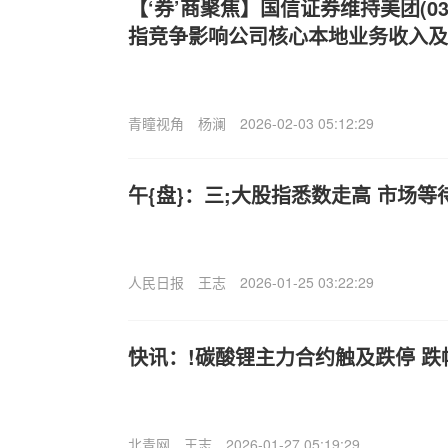
【‘券’商聚焦】国信证券维持美团(03
指竞争影响公司核心本地业务收入及
青瞳视角
杨澜
2026-02-03 05:12:29
午{盘}：三;大股指悉数走高 市场
人民日报
王志
2026-01-25 03:22:29
快讯：!碳酸锂主力合约触及跌停 跌
北青网
王志
2026-01-27 05:19:29