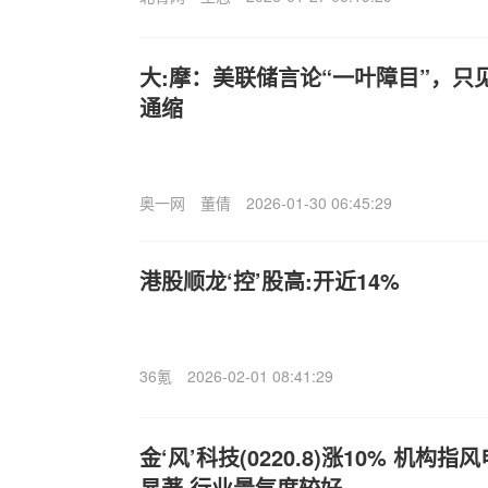
大:摩：美联储言论“一叶障目”，只
通缩
奥一网
董倩
2026-01-30 06:45:29
港股顺龙‘控’股高:开近14%
36氪
2026-02-01 08:41:29
金‘风’科技(0220.8)涨10% 机
显著 行业景气度较好